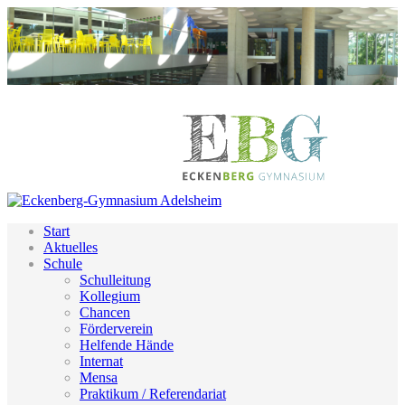
Start
Aktuelles
Schule
Schulleitung
Kollegium
Chancen
Förderverein
Helfende Hände
Internat
Mensa
Praktikum / Referendariat