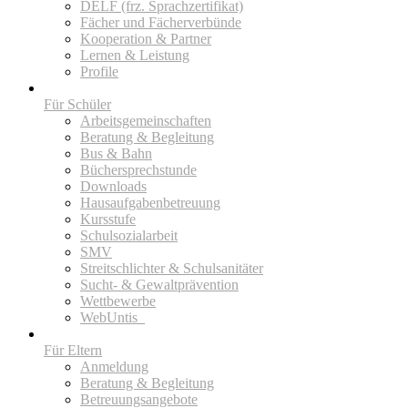
DELF (frz. Sprachzertifikat)
Fächer und Fächerverbünde
Kooperation & Partner
Lernen & Leistung
Profile
Für Schüler
Arbeitsgemeinschaften
Beratung & Begleitung
Bus & Bahn
Büchersprechstunde
Downloads
Hausaufgabenbetreuung
Kursstufe
Schulsozialarbeit
SMV
Streitschlichter & Schulsanitäter
Sucht- & Gewaltprävention
Wettbewerbe
WebUntis_
Für Eltern
Anmeldung
Beratung & Begleitung
Betreuungsangebote