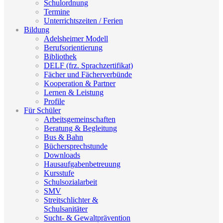
Schulordnung
Termine
Unterrichtszeiten / Ferien
Bildung
Adelsheimer Modell
Berufsorientierung
Bibliothek
DELF (frz. Sprachzertifikat)
Fächer und Fächerverbünde
Kooperation & Partner
Lernen & Leistung
Profile
Für Schüler
Arbeitsgemeinschaften
Beratung & Begleitung
Bus & Bahn
Büchersprechstunde
Downloads
Hausaufgabenbetreuung
Kursstufe
Schulsozialarbeit
SMV
Streitschlichter &
Schulsanitäter
Sucht- & Gewaltprävention