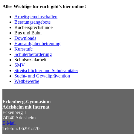
Alles Wichtige für euch gibt's hier online!
Arbeitsgemeinschaften
Beratungsangebote
Büchersprechstunde
Bus und Bahn
Downloads
Hausaufgabenbetreuung
Kursstufe
Schülerbeförderung
Schulsozialarbeit
SMV
Streitschlichter und Schulsanitäter
Sucht- und Gewaltprävention
Wettbewerbe
Eckenberg-Gymnasium
Adelsheim mit Internat
Eckenberg 1
74740 Adelsheim
E-Mail
Telefon: 06291/270