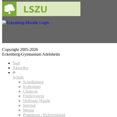
Copyright 2005-2026
Eckenberg-Gymnasium Adelsheim
Start
Aktuelles
Schule
Schulleitung
Kollegium
Chancen
Förderverein
Helfende Hände
Internat
Mensa
Praktikum / Referendariat