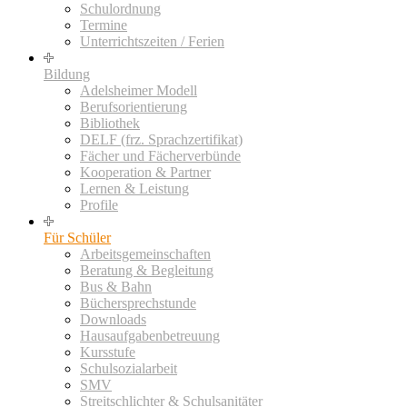
Schulordnung
Termine
Unterrichtszeiten / Ferien
Bildung
Adelsheimer Modell
Berufsorientierung
Bibliothek
DELF (frz. Sprachzertifikat)
Fächer und Fächerverbünde
Kooperation & Partner
Lernen & Leistung
Profile
Für Schüler
Arbeitsgemeinschaften
Beratung & Begleitung
Bus & Bahn
Büchersprechstunde
Downloads
Hausaufgabenbetreuung
Kursstufe
Schulsozialarbeit
SMV
Streitschlichter & Schulsanitäter