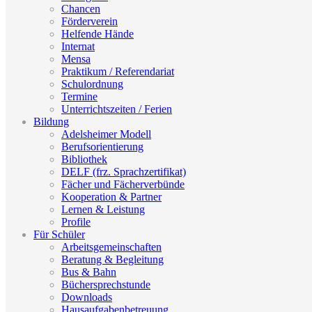
Chancen
Förderverein
Helfende Hände
Internat
Mensa
Praktikum / Referendariat
Schulordnung
Termine
Unterrichtszeiten / Ferien
Bildung
Adelsheimer Modell
Berufsorientierung
Bibliothek
DELF (frz. Sprachzertifikat)
Fächer und Fächerverbünde
Kooperation & Partner
Lernen & Leistung
Profile
Für Schüler
Arbeitsgemeinschaften
Beratung & Begleitung
Bus & Bahn
Büchersprechstunde
Downloads
Hausaufgabenbetreuung