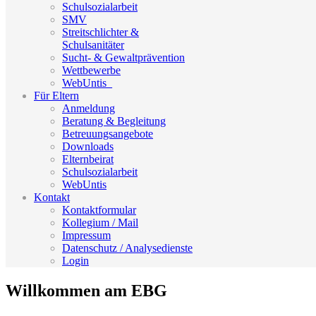
Schulsozialarbeit
SMV
Streitschlichter &
Schulsanitäter
Sucht- & Gewaltprävention
Wettbewerbe
WebUntis_
Für Eltern
Anmeldung
Beratung & Begleitung
Betreuungsangebote
Downloads
Elternbeirat
Schulsozialarbeit
WebUntis
Kontakt
Kontaktformular
Kollegium / Mail
Impressum
Datenschutz / Analysedienste
Login
Willkommen am EBG