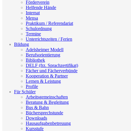
Förderverein
Helfende Hände
Internat
Mensa
Praktikum / Referendariat
Schulordnung
Termine
Unterrichtszeiten / Ferien
Bildung
Adelsheimer Modell
Berufsorientierung
Bibliothek
DELF (frz. Sprachzertifikat)
Fächer und Fächerverbünde
Kooperation & Partner
Lernen & Leistung
Profile
Für Schüler
Arbeitsgemeinschaften
Beratung & Begleitung
Bus & Bahn
Büchersprechstunde
Downloads
Hausaufgabenbetreuung
Kursstufe