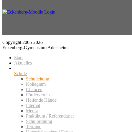
Copyright 2005-2026
Eckenberg-Gymnasium Adelsheim
Start
Aktuelles
Schule
Schulleitung
Kollegium
Chancen
Förderverein
Helfende Hände
Internat
Mensa
Praktikum / Referendariat
Schulordnung
Termine
Unterrichtszeiten / Ferien