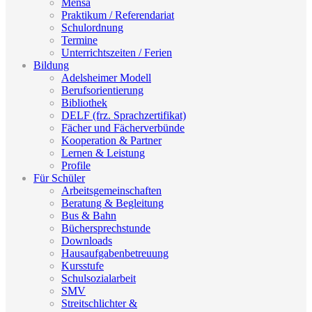
Mensa
Praktikum / Referendariat
Schulordnung
Termine
Unterrichtszeiten / Ferien
Bildung
Adelsheimer Modell
Berufsorientierung
Bibliothek
DELF (frz. Sprachzertifikat)
Fächer und Fächerverbünde
Kooperation & Partner
Lernen & Leistung
Profile
Für Schüler
Arbeitsgemeinschaften
Beratung & Begleitung
Bus & Bahn
Büchersprechstunde
Downloads
Hausaufgabenbetreuung
Kursstufe
Schulsozialarbeit
SMV
Streitschlichter &