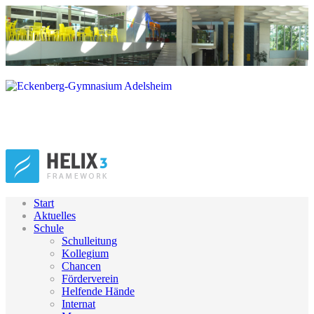
Start
Aktuelles
Schule
Schulleitung
Kollegium
Chancen
Förderverein
Helfende Hände
Internat