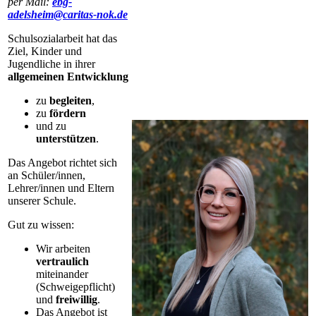
per Mail:
ebg-
adelsheim@caritas-nok.de
Schulsozialarbeit hat das
Ziel, Kinder und
Jugendliche in ihrer
allgemeinen Entwicklung
zu
begleiten
,
zu
fördern
und zu
unterstützen
.
Das Angebot richtet sich
an Schüler/innen,
Lehrer/innen und Eltern
unserer Schule.
Gut zu wissen:
Wir arbeiten
vertraulich
miteinander
(Schweigepflicht)
und
freiwillig
.
Das Angebot ist