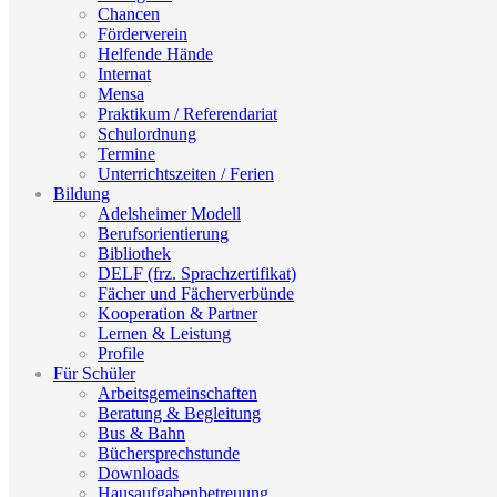
Chancen
Förderverein
Helfende Hände
Internat
Mensa
Praktikum / Referendariat
Schulordnung
Termine
Unterrichtszeiten / Ferien
Bildung
Adelsheimer Modell
Berufsorientierung
Bibliothek
DELF (frz. Sprachzertifikat)
Fächer und Fächerverbünde
Kooperation & Partner
Lernen & Leistung
Profile
Für Schüler
Arbeitsgemeinschaften
Beratung & Begleitung
Bus & Bahn
Büchersprechstunde
Downloads
Hausaufgabenbetreuung