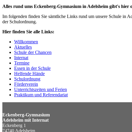
Alles rund ums Eckenberg-Gymnasium in Adelsheim gibt's hier o
Im folgenden finden Sie sämtliche Links rund um unsere Schule in 
der Schulordnung.
Hier finden Sie alle Links:
Willkommen
Aktuelles
Schule der Chancen
Internat
Termine
Essen in der Schule
Helfende Hände
Schulordnung
Förderverein
Unterrichtszeiten und Ferien
Praktikum und Referendariat
Eckenberg-Gymnasium
Adelsheim mit Internat
Eckenberg 1
74740 Adelsheim