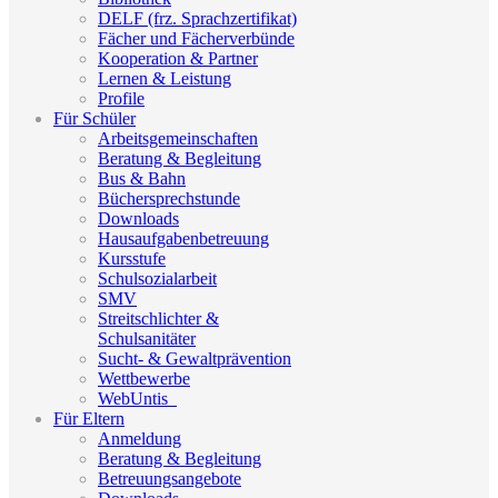
DELF (frz. Sprachzertifikat)
Fächer und Fächerverbünde
Kooperation & Partner
Lernen & Leistung
Profile
Für Schüler
Arbeitsgemeinschaften
Beratung & Begleitung
Bus & Bahn
Büchersprechstunde
Downloads
Hausaufgabenbetreuung
Kursstufe
Schulsozialarbeit
SMV
Streitschlichter &
Schulsanitäter
Sucht- & Gewaltprävention
Wettbewerbe
WebUntis_
Für Eltern
Anmeldung
Beratung & Begleitung
Betreuungsangebote