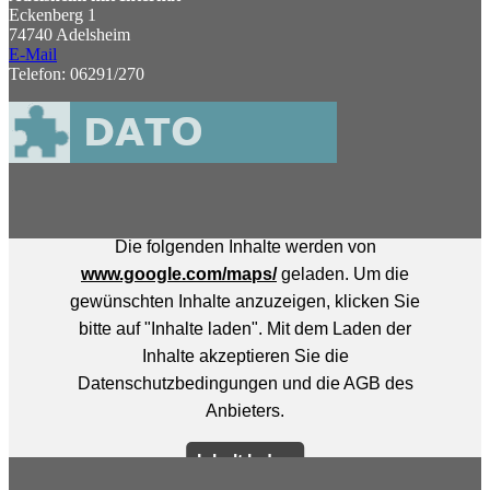
Eckenberg 1
74740 Adelsheim
E-Mail
Telefon: 06291/270