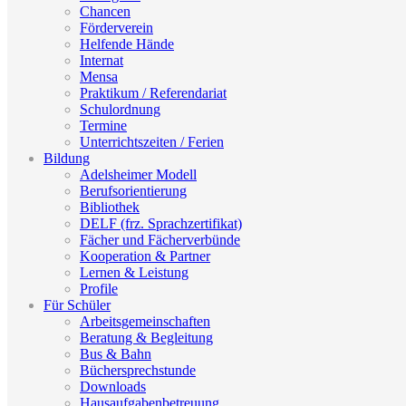
Chancen
Förderverein
Helfende Hände
Internat
Mensa
Praktikum / Referendariat
Schulordnung
Termine
Unterrichtszeiten / Ferien
Bildung
Adelsheimer Modell
Berufsorientierung
Bibliothek
DELF (frz. Sprachzertifikat)
Fächer und Fächerverbünde
Kooperation & Partner
Lernen & Leistung
Profile
Für Schüler
Arbeitsgemeinschaften
Beratung & Begleitung
Bus & Bahn
Büchersprechstunde
Downloads
Hausaufgabenbetreuung