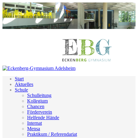
Start
Aktuelles
Schule
Schulleitung
Kollegium
Chancen
Förderverein
Helfende Hände
Internat
Mensa
Praktikum / Referendariat