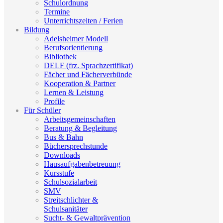
Schulordnung
Termine
Unterrichtszeiten / Ferien
Bildung
Adelsheimer Modell
Berufsorientierung
Bibliothek
DELF (frz. Sprachzertifikat)
Fächer und Fächerverbünde
Kooperation & Partner
Lernen & Leistung
Profile
Für Schüler
Arbeitsgemeinschaften
Beratung & Begleitung
Bus & Bahn
Büchersprechstunde
Downloads
Hausaufgabenbetreuung
Kursstufe
Schulsozialarbeit
SMV
Streitschlichter &
Schulsanitäter
Sucht- & Gewaltprävention