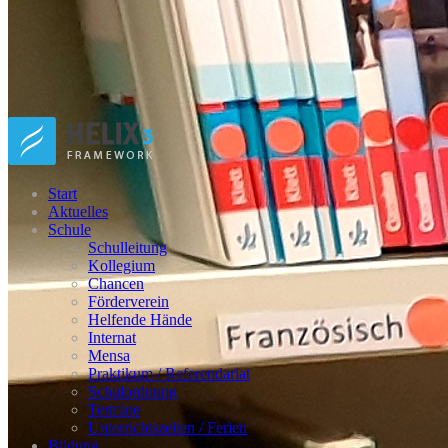
Start
Aktuelles
Schule
Schulleitung
Kollegium
Chancen
Förderverein
Helfende Hände
Internat
Mensa
Praktikum / Referendariat
Schulordnung
Termine
Unterrichtszeiten / Ferien
Bildung