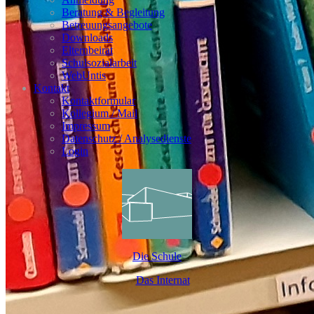
Beratung & Begleitung
Betreuungsangebote
Downloads
Elternbeirat
Schulsozialarbeit
WebUntis
Kontakt
Kontaktformular
Kollegium / Mail
Impressum
Datenschutz / Analysedienste
Login
Die Schule