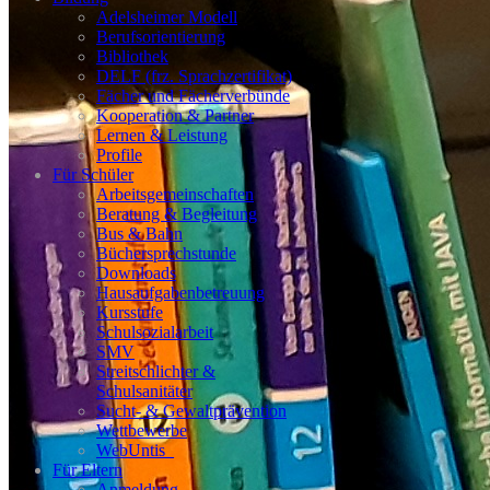
Adelsheimer Modell
Berufsorientierung
Bibliothek
DELF (frz. Sprachzertifikat)
Fächer und Fächerverbünde
Kooperation & Partner
Lernen & Leistung
Profile
Für Schüler
Arbeitsgemeinschaften
Beratung & Begleitung
Bus & Bahn
Büchersprechstunde
Downloads
Hausaufgabenbetreuung
Kursstufe
Schulsozialarbeit
SMV
Streitschlichter &
Schulsanitäter
Sucht- & Gewaltprävention
Wettbewerbe
WebUntis_
Für Eltern
Anmeldung