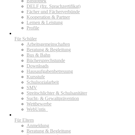
Bibliothek
DELF (frz. Sprachzertifikat)
Fächer und Fächerverbünde
Kooperation & Partner
Lernen & Leistung
Profile
Für Schüler
Arbeitsgemeinschaften
Beratung & Begleitung
Bus & Bahn
Büchersprechstunde
Downloads
Hausaufgabenbetreuung
Kursstufe
Schulsozialarbeit
SMV
Streitschlichter & Schulsanitäter
Sucht- & Gewaltprävention
Wettbewerbe
WebUntis_
Für Eltern
Anmeldung
Beratung & Begleitung