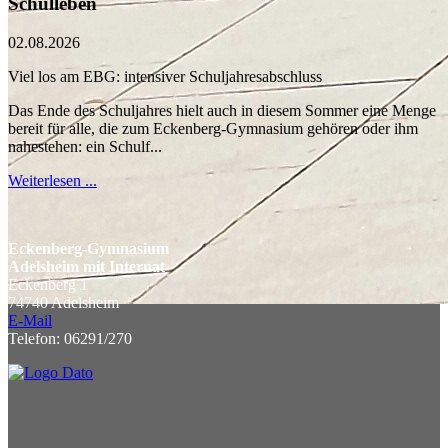
Schulleben
02.08.2026
Viel los am EBG: intensiver Schuljahresabschluss
Das Ende des Schuljahres hielt auch in diesem Sommer eine Menge
bereit für alle, die zum Eckenberg-Gymnasium gehören oder ihm
nahestehen: ein Schulf...
Weiterlesen ...
Eckenberg-Gymnasium
Adelsheim mit Internat
Eckenberg 1
74740 Adelsheim
E-Mail
Telefon: 06291/270