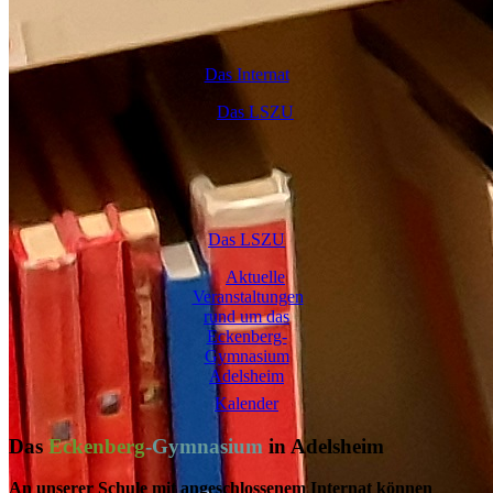
Das Internat
Das LSZU
Kalender
Das
Eckenberg
-Gymnasium
in Adelsheim
An unserer Schule mit angeschlossenem Internat können