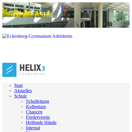
Start
Aktuelles
Schule
Schulleitung
Kollegium
Chancen
Förderverein
Helfende Hände
Internat