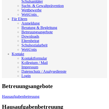
Schulsanitäter
Sucht- & Gewaltprävention
Wettbewerbe
WebUntis_
Für Eltern
Anmeldung
Beratung & Begleitung
Betreuungsangebote
Downloads
Elternbeirat
Schulsozialarbeit
WebUntis
Kontakt
Kontaktformular
Kollegium / Mail
Impressum
Datenschutz / Analysedienste
Login
Betreuungsangebote
Hausaufgabenbetreuung
Hausaufgabenbetreuung