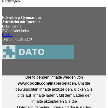
Nachfragen.
Eckenberg-Gymnasium
Adelsheim mit Internat
Eckenberg 1
74740 Adelsheim
E-Mail
Telefon: 06291/270