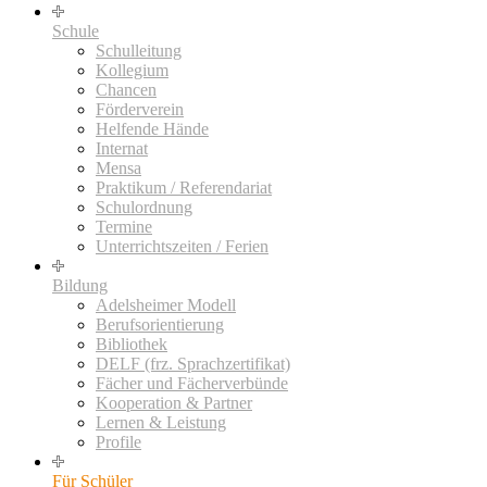
Schule
Schulleitung
Kollegium
Chancen
Förderverein
Helfende Hände
Internat
Mensa
Praktikum / Referendariat
Schulordnung
Termine
Unterrichtszeiten / Ferien
Bildung
Adelsheimer Modell
Berufsorientierung
Bibliothek
DELF (frz. Sprachzertifikat)
Fächer und Fächerverbünde
Kooperation & Partner
Lernen & Leistung
Profile
Für Schüler