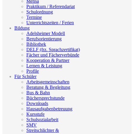
Mensa
Praktikum / Referendariat
Schulordnung
Termine
Unterrichtszeiten / Ferien
Bildung
Adelsheimer Modell
Berufsorientierung
Bibliothek
DELF (frz. Sprachzertifikat)
Fächer und Fächerverbünde
Kooperation & Partner
Lernen & Leistung
Profile
Für Schüler
Arbeitsgemeinschaften
Beratung & Begleitung
Bus & Bahn
Büchersprechstunde
Downloads
Hausaufgabenbetreuung
Kursstufe
Schulsozialarbeit
SMV
Streitschlichter &