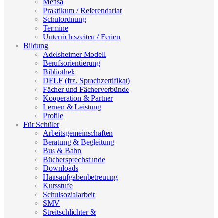
Mensa
Praktikum / Referendariat
Schulordnung
Termine
Unterrichtszeiten / Ferien
Bildung
Adelsheimer Modell
Berufsorientierung
Bibliothek
DELF (frz. Sprachzertifikat)
Fächer und Fächerverbünde
Kooperation & Partner
Lernen & Leistung
Profile
Für Schüler
Arbeitsgemeinschaften
Beratung & Begleitung
Bus & Bahn
Büchersprechstunde
Downloads
Hausaufgabenbetreuung
Kursstufe
Schulsozialarbeit
SMV
Streitschlichter &