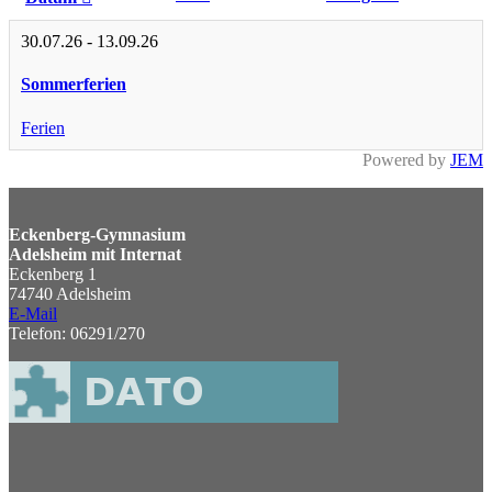
30.07.26
-
13.09.26
Sommerferien
Ferien
Powered by
JEM
Eckenberg-Gymnasium
Adelsheim mit Internat
Eckenberg 1
74740 Adelsheim
E-Mail
Telefon: 06291/270