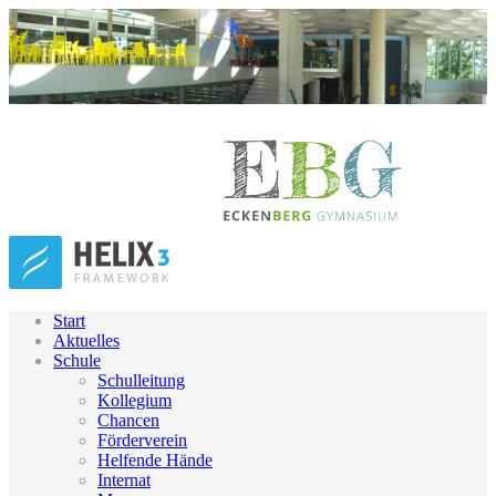
Start
Aktuelles
Schule
Schulleitung
Kollegium
Chancen
Förderverein
Helfende Hände
Internat