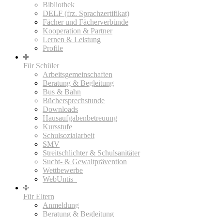
Bibliothek
DELF (frz. Sprachzertifikat)
Fächer und Fächerverbünde
Kooperation & Partner
Lernen & Leistung
Profile
Für Schüler
Arbeitsgemeinschaften
Beratung & Begleitung
Bus & Bahn
Büchersprechstunde
Downloads
Hausaufgabenbetreuung
Kursstufe
Schulsozialarbeit
SMV
Streitschlichter & Schulsanitäter
Sucht- & Gewaltprävention
Wettbewerbe
WebUntis_
Für Eltern
Anmeldung
Beratung & Begleitung