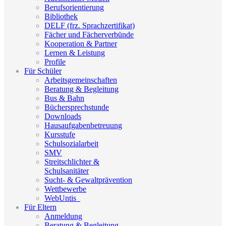
Berufsorientierung
Bibliothek
DELF (frz. Sprachzertifikat)
Fächer und Fächerverbünde
Kooperation & Partner
Lernen & Leistung
Profile
Für Schüler
Arbeitsgemeinschaften
Beratung & Begleitung
Bus & Bahn
Büchersprechstunde
Downloads
Hausaufgabenbetreuung
Kursstufe
Schulsozialarbeit
SMV
Streitschlichter &
Schulsanitäter
Sucht- & Gewaltprävention
Wettbewerbe
WebUntis_
Für Eltern
Anmeldung
Beratung & Begleitung