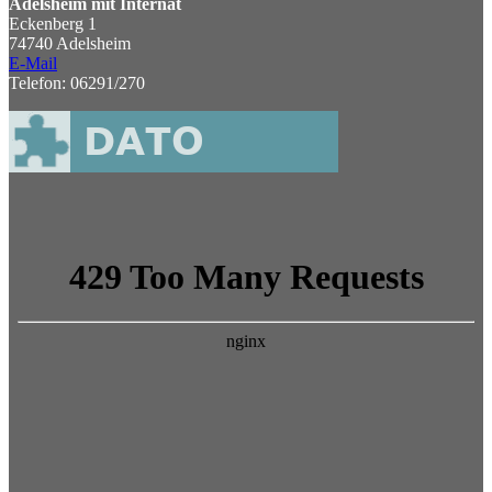
Adelsheim mit Internat
Eckenberg 1
74740 Adelsheim
E-Mail
Telefon: 06291/270