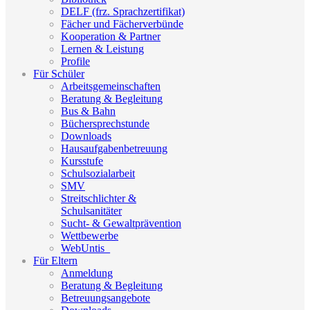
DELF (frz. Sprachzertifikat)
Fächer und Fächerverbünde
Kooperation & Partner
Lernen & Leistung
Profile
Für Schüler
Arbeitsgemeinschaften
Beratung & Begleitung
Bus & Bahn
Büchersprechstunde
Downloads
Hausaufgabenbetreuung
Kursstufe
Schulsozialarbeit
SMV
Streitschlichter &
Schulsanitäter
Sucht- & Gewaltprävention
Wettbewerbe
WebUntis_
Für Eltern
Anmeldung
Beratung & Begleitung
Betreuungsangebote