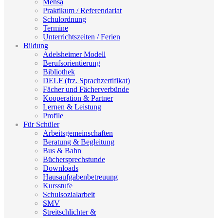
Mensa
Praktikum / Referendariat
Schulordnung
Termine
Unterrichtszeiten / Ferien
Bildung
Adelsheimer Modell
Berufsorientierung
Bibliothek
DELF (frz. Sprachzertifikat)
Fächer und Fächerverbünde
Kooperation & Partner
Lernen & Leistung
Profile
Für Schüler
Arbeitsgemeinschaften
Beratung & Begleitung
Bus & Bahn
Büchersprechstunde
Downloads
Hausaufgabenbetreuung
Kursstufe
Schulsozialarbeit
SMV
Streitschlichter &