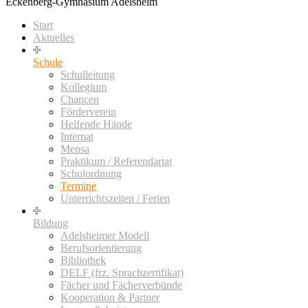
Eckenberg-Gymnasium Adelsheim
Start
Aktuelles
Schule
Schulleitung
Kollegium
Chancen
Förderverein
Helfende Hände
Internat
Mensa
Praktikum / Referendariat
Schulordnung
Termine
Unterrichtszeiten / Ferien
Bildung
Adelsheimer Modell
Berufsorientierung
Bibliothek
DELF (frz. Sprachzertifikat)
Fächer und Fächerverbünde
Kooperation & Partner