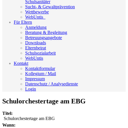
Schulsanitäter
Sucht- & Gewaltprävention
Wettbewerbe
WebUntis_
Für Eltern
Anmeldung
Beratung & Begleitung
Betreuungsangebote
Downloads
Elternbeirat
Schulsozialarbeit
WebUntis
Kontakt
Kontaktformular
Kollegium / Mail
Impressum
Datenschutz / Analysedienste
Login
Schulorchestertage am EBG
Titel:
Schulorchestertage am EBG
Wann: