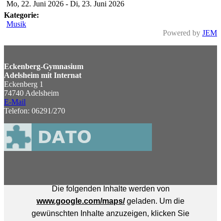
Mo, 22. Juni 2026
-
Di, 23. Juni 2026
Kategorie:
Musik
Powered by
JEM
Eckenberg-Gymnasium
Adelsheim mit Internat
Eckenberg 1
74740 Adelsheim
E-Mail
Telefon: 06291/270