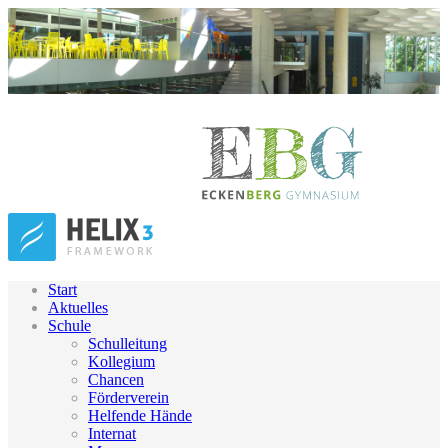
Start
Aktuelles
Schule
Schulleitung
Kollegium
Chancen
Förderverein
Helfende Hände
Internat