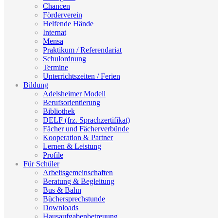
Chancen
Förderverein
Helfende Hände
Internat
Mensa
Praktikum / Referendariat
Schulordnung
Termine
Unterrichtszeiten / Ferien
Bildung
Adelsheimer Modell
Berufsorientierung
Bibliothek
DELF (frz. Sprachzertifikat)
Fächer und Fächerverbünde
Kooperation & Partner
Lernen & Leistung
Profile
Für Schüler
Arbeitsgemeinschaften
Beratung & Begleitung
Bus & Bahn
Büchersprechstunde
Downloads
Hausaufgabenbetreuung