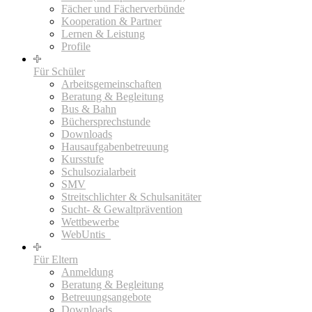
Fächer und Fächerverbünde
Kooperation & Partner
Lernen & Leistung
Profile
Für Schüler
Arbeitsgemeinschaften
Beratung & Begleitung
Bus & Bahn
Büchersprechstunde
Downloads
Hausaufgabenbetreuung
Kursstufe
Schulsozialarbeit
SMV
Streitschlichter & Schulsanitäter
Sucht- & Gewaltprävention
Wettbewerbe
WebUntis_
Für Eltern
Anmeldung
Beratung & Begleitung
Betreuungsangebote
Downloads