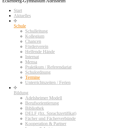
Eckenberg-Gymnasium Adelsheim
Start
Aktuelles
Schule
Schulleitung
Kollegium
Chancen
Förderverein
Helfende Hände
Internat
Mensa
Praktikum / Referendariat
Schulordnung
Termine
Unterrichtszeiten / Ferien
Bildung
Adelsheimer Modell
Berufsorientierung
Bibliothek
DELF (frz. Sprachzertifikat)
Fächer und Fächerverbünde
Kooperation & Partner