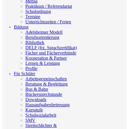
Mensa
Praktikum / Referendariat
Schulordnung
Termine
Unterrichtszeiten / Ferien
Bildung
Adelsheimer Modell
Berufsorientierung
Bibliothek
DELF (frz. Sprachzertifikat)
Fächer und Fächerverbünde
Kooperation & Partner
Lernen & Leistung
Profile
Für Schüler
Arbeitsgemeinschaften
Beratung & Begleitung
Bus & Bahn
Büchersprechstunde
Downloads
Hausaufgabenbetreuung
Kursstufe
Schulsozialarbeit
SMV
Streitschlichter &