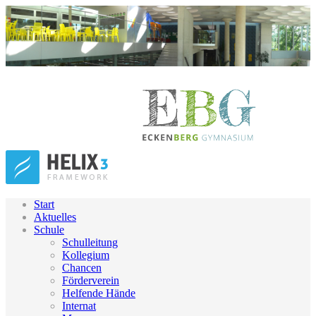
Start
Aktuelles
Schule
Schulleitung
Kollegium
Chancen
Förderverein
Helfende Hände
Internat