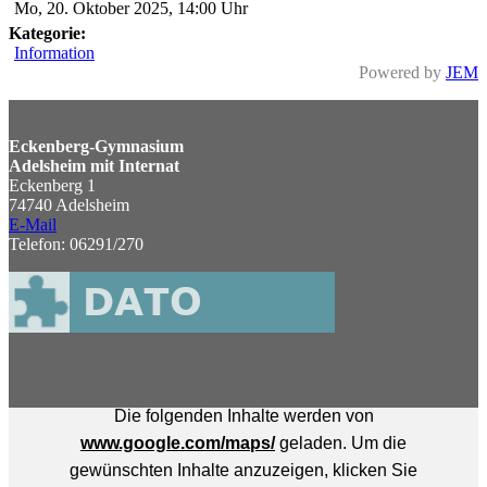
Mo, 20. Oktober 2025
,
14:00 Uhr
Kategorie:
Information
Powered by
JEM
Eckenberg-Gymnasium
Adelsheim mit Internat
Eckenberg 1
74740 Adelsheim
E-Mail
Telefon: 06291/270