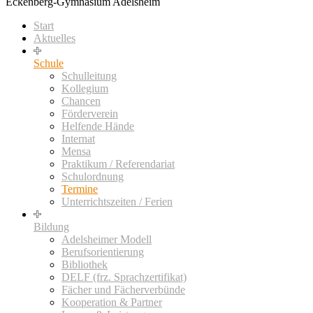
Eckenberg-Gymnasium Adelsheim
Start
Aktuelles
Schule
Schulleitung
Kollegium
Chancen
Förderverein
Helfende Hände
Internat
Mensa
Praktikum / Referendariat
Schulordnung
Termine
Unterrichtszeiten / Ferien
Bildung
Adelsheimer Modell
Berufsorientierung
Bibliothek
DELF (frz. Sprachzertifikat)
Fächer und Fächerverbünde
Kooperation & Partner