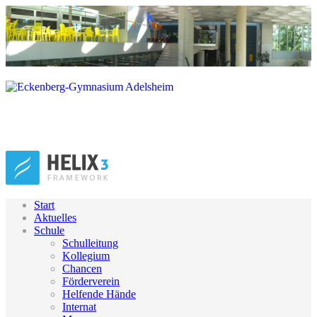
Start
Aktuelles
Schule
Schulleitung
Kollegium
Chancen
Förderverein
Helfende Hände
Internat