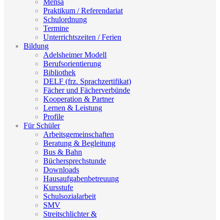
Mensa
Praktikum / Referendariat
Schulordnung
Termine
Unterrichtszeiten / Ferien
Bildung
Adelsheimer Modell
Berufsorientierung
Bibliothek
DELF (frz. Sprachzertifikat)
Fächer und Fächerverbünde
Kooperation & Partner
Lernen & Leistung
Profile
Für Schüler
Arbeitsgemeinschaften
Beratung & Begleitung
Bus & Bahn
Büchersprechstunde
Downloads
Hausaufgabenbetreuung
Kursstufe
Schulsozialarbeit
SMV
Streitschlichter &