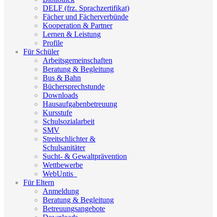
DELF (frz. Sprachzertifikat)
Fächer und Fächerverbünde
Kooperation & Partner
Lernen & Leistung
Profile
Für Schüler
Arbeitsgemeinschaften
Beratung & Begleitung
Bus & Bahn
Büchersprechstunde
Downloads
Hausaufgabenbetreuung
Kursstufe
Schulsozialarbeit
SMV
Streitschlichter &
Schulsanitäter
Sucht- & Gewaltprävention
Wettbewerbe
WebUntis_
Für Eltern
Anmeldung
Beratung & Begleitung
Betreuungsangebote