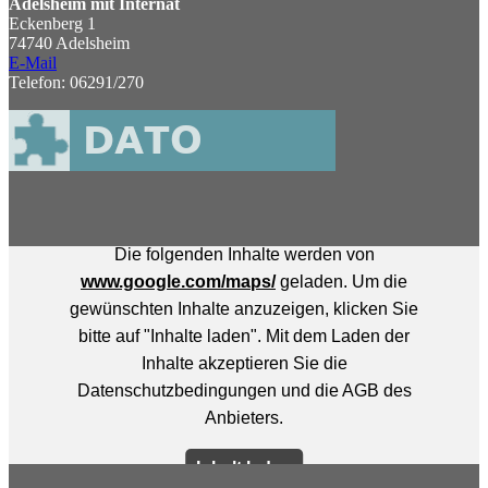
Adelsheim mit Internat
Eckenberg 1
74740 Adelsheim
E-Mail
Telefon: 06291/270