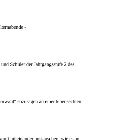
lternabende -
und Schüler der Jahrgangsstufe 2 des
iorwahl" sozusagen an einer lebensechten
kunft miteinander austauschen, wie es an