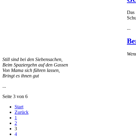
Das 
Schu
...
Be
Wenn
Still sind bei den Siebensachen,
Beim Spaziergehn auf den Gassen
Von Mama sich führen lassen,
Bringt es ihnen gut
...
Seite 3 von 6
Start
Zurück
1
2
3
4