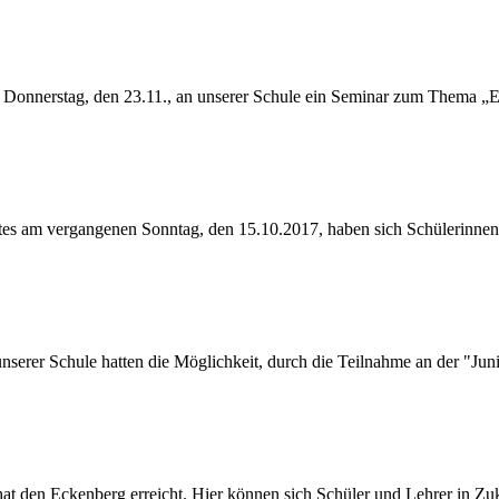
 Donnerstag, den 23.11., an unserer Schule ein Seminar zum Thema „E
tes am vergangenen Sonntag, den 15.10.2017, haben sich Schülerinnen 
serer Schule hatten die Möglichkeit, durch die Teilnahme an der "Jun
hat den Eckenberg erreicht. Hier können sich Schüler und Lehrer in Zu