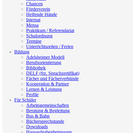
Chancen
Förderverein
Helfende Hände
Internat
Mensa
Praktikum / Referendariat
Schulordnung
Termine
Unterrichtszeiten / Ferien
Bildung
Adelsheimer Modell
Berufsorientierung
Bibliothek
DELF (frz. Sprachzertifikat)
Fächer und Fächerverbünde
Kooperation & Partner
Lernen & Leistung
Profile
Für Schüler
Arbeitsgemeinschaften
Beratung & Begleitung
Bus & Bahn
Büchersprechstunde
Downloads
Hausaufgabenbetreuung