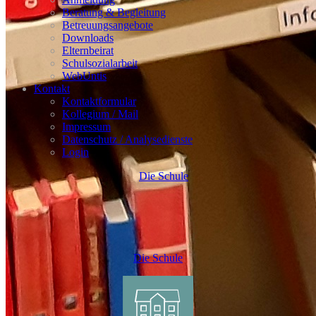
Beratung & Begleitung
Betreuungsangebote
Downloads
Elternbeirat
Schulsozialarbeit
WebUntis
Kontakt
Kontaktformular
Kollegium / Mail
Impressum
Datenschutz / Analysedienste
Login
Die Schule