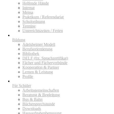
Helfende Hände
Internat
Mensa
Praktikum / Referendariat
Schulordnung
Termine
Unterrichtszeiten / Ferien
Bildung
Adelsheimer Modell
Berufsorientierung
Bibliothek
DELF (frz. Sprachzertifikat)
Fächer und Fächerverbünde
Kooperation & Partner
Lernen & Leistung
Profile
Für Schüler
Arbeitsgemeinschaften
Beratung & Begleitung
Bus & Bahn
Büchersprechstunde
Downloads
Hausaufgabenbetreuung