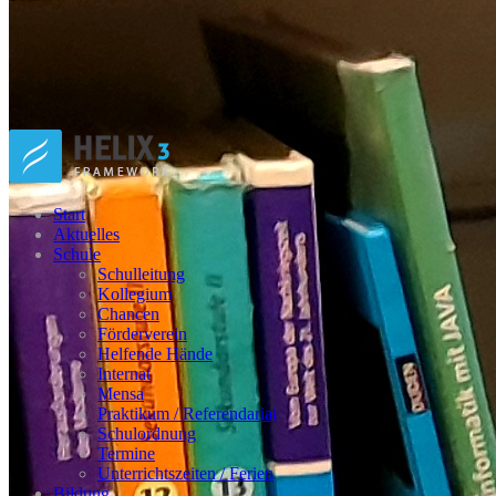
Start
Aktuelles
Schule
Schulleitung
Kollegium
Chancen
Förderverein
Helfende Hände
Internat
Mensa
Praktikum / Referendariat
Schulordnung
Termine
Unterrichtszeiten / Ferien
Bildung