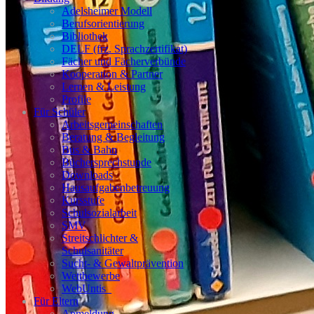
Adelsheimer Modell
Berufsorientierung
Bibliothek
DELF (frz. Sprachzertifikat)
Fächer und Fächerverbünde
Kooperation & Partner
Lernen & Leistung
Profile
Für Schüler
Arbeitsgemeinschaften
Beratung & Begleitung
Bus & Bahn
Büchersprechstunde
Downloads
Hausaufgabenbetreuung
Kursstufe
Schulsozialarbeit
SMV
Streitschlichter &
Schulsanitäter
Sucht- & Gewaltprävention
Wettbewerbe
WebUntis_
Für Eltern
Anmeldung