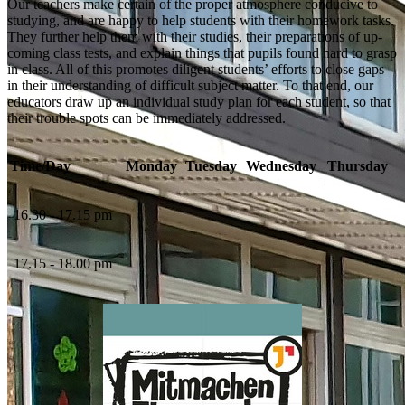
Our teachers make certain of the proper atmosphere conducive to
studying, and are happy to help students with their homework tasks.
They further help them with their studies, their preparations of up-
coming class tests, and explain things that pupils found hard to grasp
in class. All of this promotes diligent students’ efforts to close gaps
in their understanding of difficult subject matter. To that end, our
educators draw up an individual study plan for each student, so that
their trouble spots can be immediately addressed.
Time/Day
Monday
Tuesday
Wednesday
Thursday
16.30 - 17.15 pm
17.15 - 18.00 pm