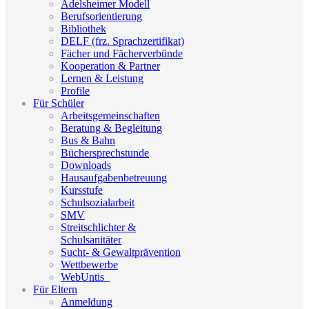
Adelsheimer Modell
Berufsorientierung
Bibliothek
DELF (frz. Sprachzertifikat)
Fächer und Fächerverbünde
Kooperation & Partner
Lernen & Leistung
Profile
Für Schüler
Arbeitsgemeinschaften
Beratung & Begleitung
Bus & Bahn
Büchersprechstunde
Downloads
Hausaufgabenbetreuung
Kursstufe
Schulsozialarbeit
SMV
Streitschlichter &
Schulsanitäter
Sucht- & Gewaltprävention
Wettbewerbe
WebUntis_
Für Eltern
Anmeldung