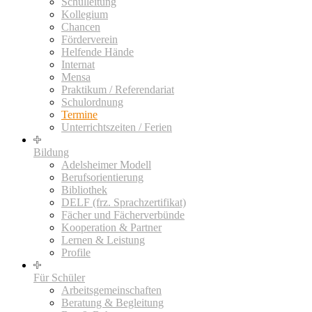
Schulleitung
Kollegium
Chancen
Förderverein
Helfende Hände
Internat
Mensa
Praktikum / Referendariat
Schulordnung
Termine
Unterrichtszeiten / Ferien
Bildung
Adelsheimer Modell
Berufsorientierung
Bibliothek
DELF (frz. Sprachzertifikat)
Fächer und Fächerverbünde
Kooperation & Partner
Lernen & Leistung
Profile
Für Schüler
Arbeitsgemeinschaften
Beratung & Begleitung