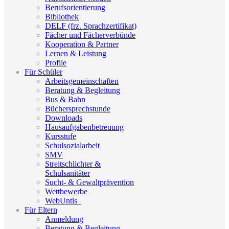
Berufsorientierung
Bibliothek
DELF (frz. Sprachzertifikat)
Fächer und Fächerverbünde
Kooperation & Partner
Lernen & Leistung
Profile
Für Schüler
Arbeitsgemeinschaften
Beratung & Begleitung
Bus & Bahn
Büchersprechstunde
Downloads
Hausaufgabenbetreuung
Kursstufe
Schulsozialarbeit
SMV
Streitschlichter &
Schulsanitäter
Sucht- & Gewaltprävention
Wettbewerbe
WebUntis_
Für Eltern
Anmeldung
Beratung & Begleitung