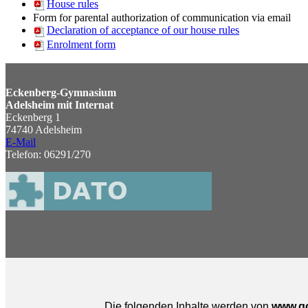
House rules
Form for parental authorization of communication via email
Declaration of acceptance of our house rules
Enrolment form
Eckenberg-Gymnasium
Adelsheim mit Internat
Eckenberg 1
74740 Adelsheim
E-Mail
Telefon: 06291/270