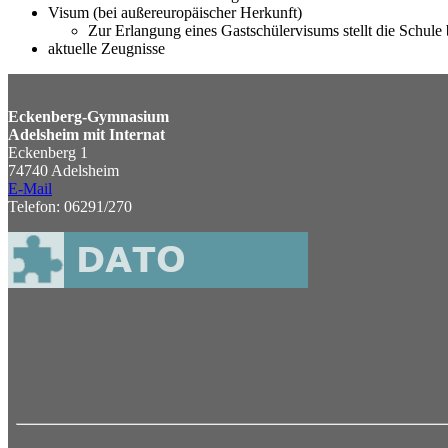
Visum (bei außereuropäischer Herkunft)
Zur Erlangung eines Gastschülervisums stellt die Schule
aktuelle Zeugnisse
Eckenberg-Gymnasium
Adelsheim mit Internat
Eckenberg 1
74740 Adelsheim
E-Mail
Telefon: 06291/270