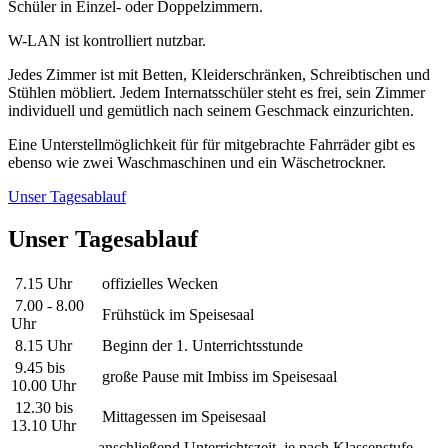
Schüler in Einzel- oder Doppelzimmern.
W-LAN ist kontrolliert nutzbar.
Jedes Zimmer ist mit Betten, Kleiderschränken, Schreibtischen und
Stühlen möbliert. Jedem Internatsschüler steht es frei, sein Zimmer
individuell und gemütlich nach seinem Geschmack einzurichten.
Eine Unterstellmöglichkeit für für mitgebrachte Fahrräder gibt es
ebenso wie zwei Waschmaschinen und ein Wäschetrockner.
Unser Tagesablauf
Unser Tagesablauf
7.15 Uhr
offizielles Wecken
7.00 - 8.00
Frühstück im Speisesaal
Uhr
8.15 Uhr
Beginn der 1. Unterrichtsstunde
9.45 bis
große Pause mit Imbiss im Speisesaal
10.00 Uhr
12.30 bis
Mittagessen im Speisesaal
13.10 Uhr
anschließend Unterrichtszeit, je nach Klassenstufe