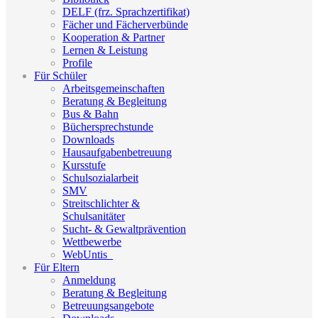
DELF (frz. Sprachzertifikat)
Fächer und Fächerverbünde
Kooperation & Partner
Lernen & Leistung
Profile
Für Schüler
Arbeitsgemeinschaften
Beratung & Begleitung
Bus & Bahn
Büchersprechstunde
Downloads
Hausaufgabenbetreuung
Kursstufe
Schulsozialarbeit
SMV
Streitschlichter &
Schulsanitäter
Sucht- & Gewaltprävention
Wettbewerbe
WebUntis_
Für Eltern
Anmeldung
Beratung & Begleitung
Betreuungsangebote