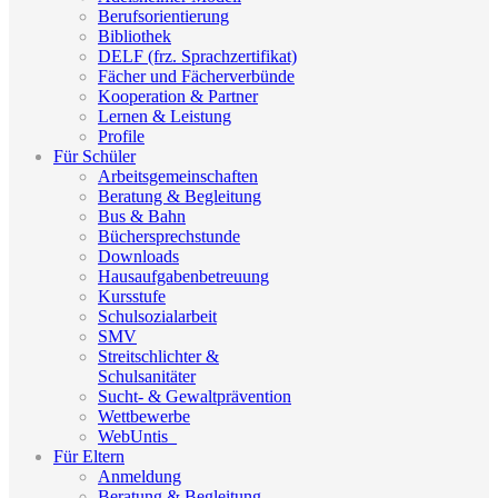
Berufsorientierung
Bibliothek
DELF (frz. Sprachzertifikat)
Fächer und Fächerverbünde
Kooperation & Partner
Lernen & Leistung
Profile
Für Schüler
Arbeitsgemeinschaften
Beratung & Begleitung
Bus & Bahn
Büchersprechstunde
Downloads
Hausaufgabenbetreuung
Kursstufe
Schulsozialarbeit
SMV
Streitschlichter &
Schulsanitäter
Sucht- & Gewaltprävention
Wettbewerbe
WebUntis_
Für Eltern
Anmeldung
Beratung & Begleitung