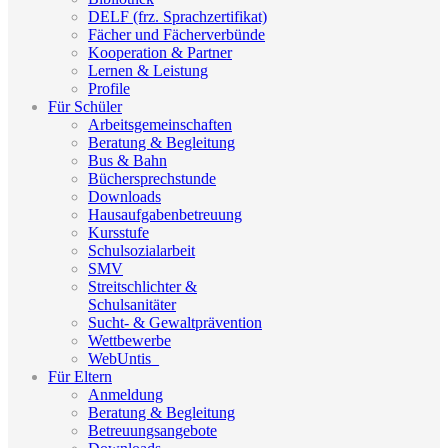
DELF (frz. Sprachzertifikat)
Fächer und Fächerverbünde
Kooperation & Partner
Lernen & Leistung
Profile
Für Schüler
Arbeitsgemeinschaften
Beratung & Begleitung
Bus & Bahn
Büchersprechstunde
Downloads
Hausaufgabenbetreuung
Kursstufe
Schulsozialarbeit
SMV
Streitschlichter &
Schulsanitäter
Sucht- & Gewaltprävention
Wettbewerbe
WebUntis_
Für Eltern
Anmeldung
Beratung & Begleitung
Betreuungsangebote