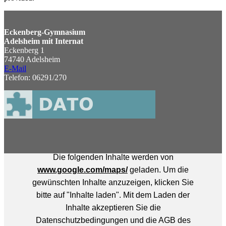
Eckenberg-Gymnasium
Adelsheim mit Internat
Eckenberg 1
74740 Adelsheim
E-Mail
Telefon: 06291/270