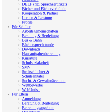
DELF (frz. Sprachzertifikat)
Fächer und Fächerverbünde
Kooperation & Partner
Lernen & Leistung
Profile
Für Schüler
Arbeitsgemeinschaften
Beratung & Begleitung
Bus & Bahn
Büchersprechstunde
Downloads
Hausaufgabenbetreuung
Kursstufe
Schulsozialarbeit
SMV
Streitschlichter &
Schulsanitäter
Sucht- & Gewaltprävention
Wettbewerbe
WebUntis_
Für Eltern
Anmeldung
Beratung & Begleitung
Betreuungsangebote