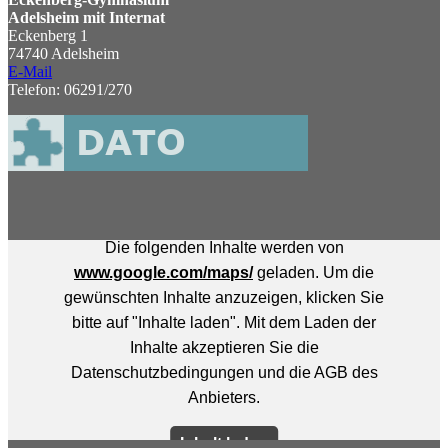
Adelsheim mit Internat
Eckenberg 1
74740 Adelsheim
E-Mail
Telefon: 06291/270