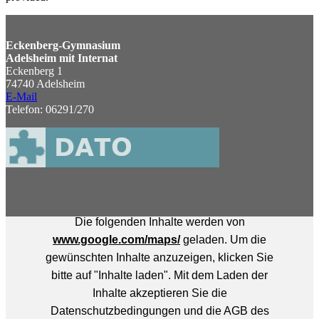
Eckenberg-Gymnasium
Adelsheim mit Internat
Eckenberg 1
74740 Adelsheim
E-Mail
Telefon: 06291/270