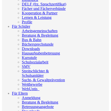
DELF (frz. Sprachzertifikat)
Fächer und Fächerverbünde
Kooperation & Partner
Lernen & Leistung
Profile
Für Schüler
Arbeitsgemeinschaften
Beratung & Begleitung
Bus & Bahn
Büchersprechstunde
Downloads
Hausaufgabenbetreuung
Kursstufe
Schulsozialarbeit
SMV
Streitschlichter &
Schulsanitäter
Sucht- & Gewaltprävention
Wettbewerbe
WebUntis_
Für Eltern
Anmeldung
Beratung & Begleitung
Betreuungsangebote