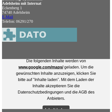
Adelsheim mit Internat
Eckenberg 1
74740 Adelsheim
E-Mail
Telefon: 06291/270