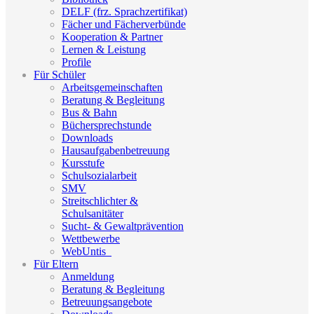
DELF (frz. Sprachzertifikat)
Fächer und Fächerverbünde
Kooperation & Partner
Lernen & Leistung
Profile
Für Schüler
Arbeitsgemeinschaften
Beratung & Begleitung
Bus & Bahn
Büchersprechstunde
Downloads
Hausaufgabenbetreuung
Kursstufe
Schulsozialarbeit
SMV
Streitschlichter &
Schulsanitäter
Sucht- & Gewaltprävention
Wettbewerbe
WebUntis_
Für Eltern
Anmeldung
Beratung & Begleitung
Betreuungsangebote